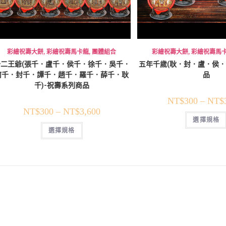
彩繪祝壽大餅
,
彩繪祝壽馬卡龍
,
團體組合
彩繪祝壽大餅
,
彩繪祝壽馬
十二王爺(張千．盧千．侯千．徐千．吳千．
五年千歲(耿．封．盧．侯．
何千．封千．譚千．趙千．羅千．薛千．耿
品
千)-祝壽系列商品
NT$
300
–
NT$
NT$
300
–
NT$
3,600
選擇規格
選擇規格