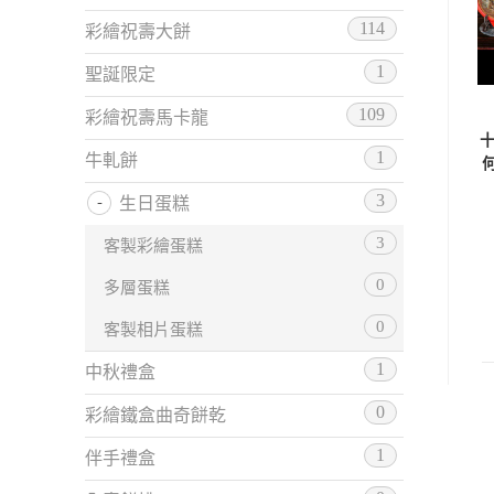
114
彩繪祝壽大餅
1
聖誕限定
109
彩繪祝壽馬卡龍
1
牛軋餅
3
生日蛋糕
3
客製彩繪蛋糕
0
多層蛋糕
0
客製相片蛋糕
1
中秋禮盒
0
彩繪鐵盒曲奇餅乾
1
伴手禮盒