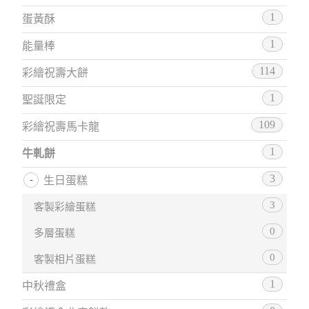
1
蛋黃酥
1
能量棒
114
彩繪祝壽大餅
1
聖誕限定
109
彩繪祝壽馬卡龍
1
牛軋餅
3
生日蛋糕
3
客製彩繪蛋糕
0
多層蛋糕
0
客製相片蛋糕
1
中秋禮盒