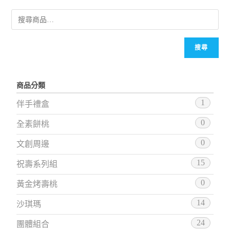
搜尋
商品分類
1
伴手禮盒
0
全素餅桃
0
文創周邊
15
祝壽系列組
0
黃金烤壽桃
14
沙琪瑪
24
團體組合