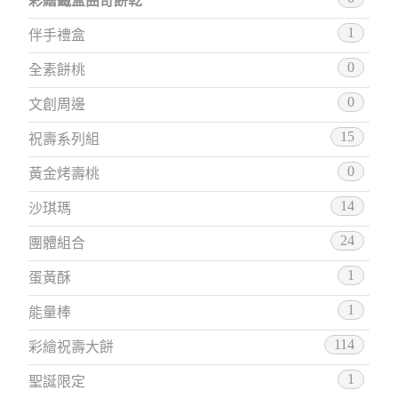
彩繪鐵盒曲奇餅乾
1
伴手禮盒
0
全素餅桃
0
文創周邊
15
祝壽系列組
0
黃金烤壽桃
14
沙琪瑪
24
團體組合
1
蛋黃酥
1
能量棒
114
彩繪祝壽大餅
1
聖誕限定