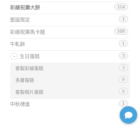
114
彩繪祝壽大餅
1
聖誕限定
109
彩繪祝壽馬卡龍
1
牛軋餅
3
生日蛋糕
3
客製彩繪蛋糕
0
多層蛋糕
0
客製相片蛋糕
1
中秋禮盒