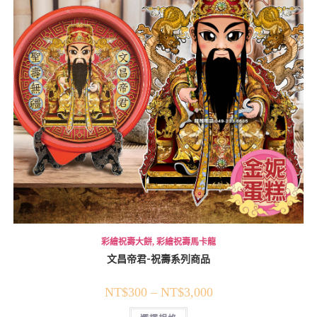
彩繪祝壽大餅
,
彩繪祝壽馬卡龍
文昌帝君-祝壽系列商品
NT$
300
–
NT$
3,000