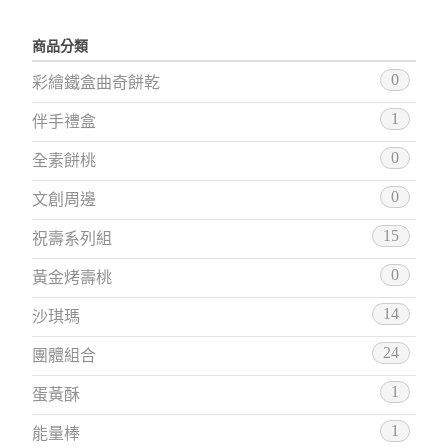
商品分類
0
彩繪鐵盒曲奇餅乾
1
伴手禮盒
0
全素餅桃
0
文創周邊
15
祝壽系列組
0
黃金烤壽桃
14
沙琪瑪
24
團體組合
1
蛋黃酥
1
能量棒