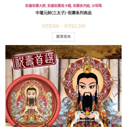
彩繪祝壽大餅
,
彩繪祝壽馬卡龍
,
祝壽系列組
,
沙琪瑪
中壇元帥(三太子)-祝壽系列商品
NT$
300
–
NT$
3,200
選擇規格