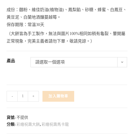
成份：麵粉、維佳奶油(植物油)、鳳梨餡、砂糖、蜂蜜、白鳳豆、
黃豆泥、白蘭地酒釀蔓越莓。
保存期限：常溫30天
（大餅皆為手工製作，無法與圖片100%相同如稍有龜裂、暈開屬
正常現象，完美主義者請勿下單，敬請見諒。）
產品
請選取一個選項
-
+
加入購物車
貨號:
不提供
分類:
彩繪祝壽大餅
,
彩繪祝壽馬卡龍