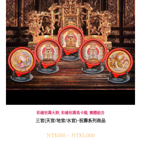
彩繪祝壽大餅
,
彩繪祝壽馬卡龍
,
團體組合
三官(天官/地官/水官)-祝壽系列商品
NT$
300
–
NT$
3,000