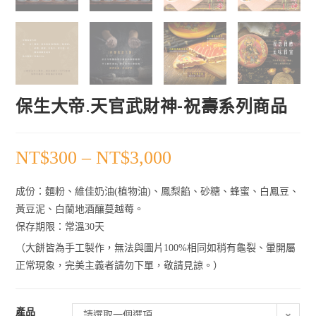
保生大帝.天官武財神-祝壽系列商品
NT$
300
–
NT$
3,000
成份：麵粉、維佳奶油(植物油)、鳳梨餡、砂糖、蜂蜜、白鳳豆、
黃豆泥、白蘭地酒釀蔓越莓。
保存期限：常溫30天
（大餅皆為手工製作，無法與圖片100%相同如稍有龜裂、暈開屬
正常現象，完美主義者請勿下單，敬請見諒。）
產品
請選取一個選項