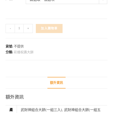
-
+
加入購物車
貨號:
不提供
分類:
彩繪祝壽大餅
額外資訊
額外資訊
產
武財神組合大餅(一組三入), 武財神組合大餅(一組五