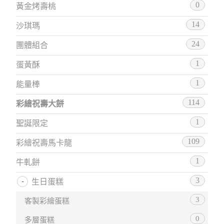
0
黃金烤壽桃
14
沙琪瑪
24
團體組合
1
蛋黃酥
1
能量棒
114
彩繪祝壽大餅
1
聖誕限定
109
彩繪祝壽馬卡龍
1
牛軋餅
3
生日蛋糕
3
客製彩繪蛋糕
0
多層蛋糕