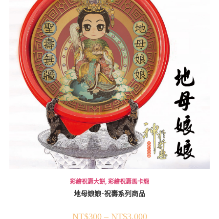
彩繪祝壽大餅
,
彩繪祝壽馬卡龍
地母娘娘-祝壽系列商品
NT$
300
–
NT$
3,000