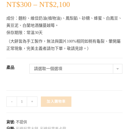
NT$
300
–
NT$
2,100
成份：麵粉、維佳奶油(植物油)、鳳梨餡、砂糖、蜂蜜、白鳳豆、
黃豆泥、白蘭地酒釀蔓越莓。
保存期限：常溫30天
（大餅皆為手工製作，無法與圖片100%相同如稍有龜裂、暈開屬
正常現象，完美主義者請勿下單，敬請見諒。）
產品
請選取一個選項
-
+
加入購物車
貨號:
不提供
分類:
彩繪祝壽大餅
,
彩繪祝壽馬卡龍