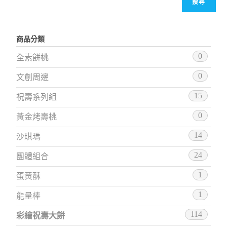
搜尋
商品分類
0
全素餅桃
0
文創周邊
15
祝壽系列組
0
黃金烤壽桃
14
沙琪瑪
24
團體組合
1
蛋黃酥
1
能量棒
114
彩繪祝壽大餅