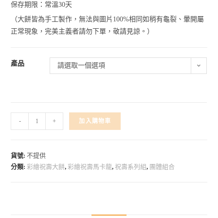
保存期限：常溫30天
（大餅皆為手工製作，無法與圖片100%相同如稍有龜裂、暈開屬
正常現象，完美主義者請勿下單，敬請見諒。）
產品
請選取一個選項
-
+
加入購物車
貨號:
不提供
分類:
彩繪祝壽大餅
,
彩繪祝壽馬卡龍
,
祝壽系列組
,
團體組合