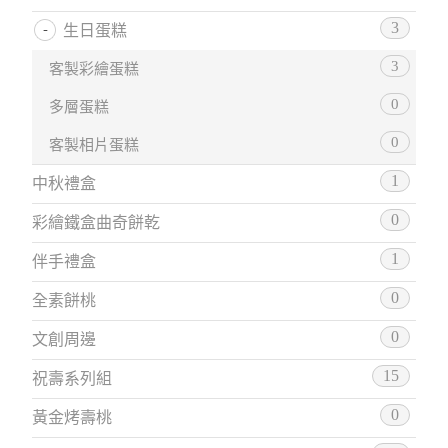
3
生日蛋糕
3
客製彩繪蛋糕
0
多層蛋糕
0
客製相片蛋糕
1
中秋禮盒
0
彩繪鐵盒曲奇餅乾
1
伴手禮盒
0
全素餅桃
0
文創周邊
15
祝壽系列組
0
黃金烤壽桃