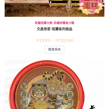
彩繪祝壽大餅
,
彩繪祝壽馬卡龍
文昌帝君-祝壽系列商品
NT$
300
–
NT$
3,000
選擇規格