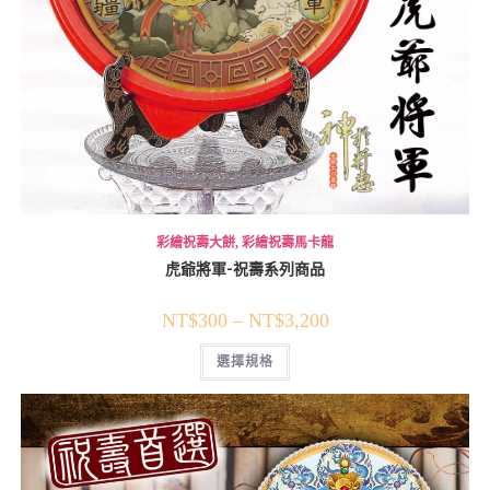
彩繪祝壽大餅
,
彩繪祝壽馬卡龍
虎爺將軍-祝壽系列商品
NT$
300
–
NT$
3,200
選擇規格