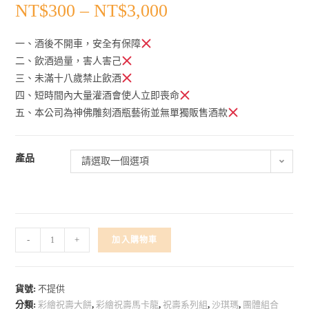
NT$
300
–
NT$
3,000
一、酒後不開車，安全有保障
二、飲酒過量，害人害己
三、未滿十八歲禁止飲酒
四、短時間內大量灌酒會使人立即喪命
五、本公司為神佛雕刻酒瓶藝術並無單獨販售酒款
產品
請選取一個選項
-
+
加入購物車
貨號:
不提供
分類:
彩繪祝壽大餅
,
彩繪祝壽馬卡龍
,
祝壽系列組
,
沙琪瑪
,
團體組合